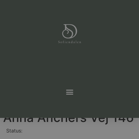
Gå tilbage til boligoversigten
Anna Anchers Vej 146
Status: