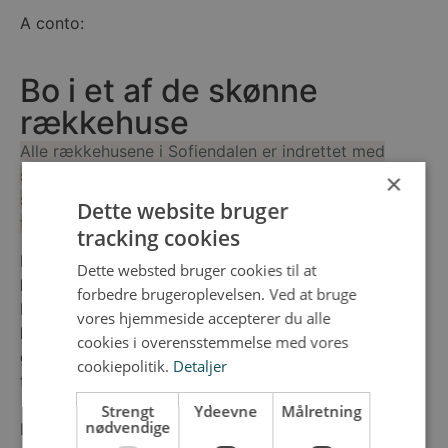
A conto:
Bo i et af de skønne
rækkehuse
Alle rækkehusene i Sofiendalen er indrettet med
store køkken/alrum, som er bygget i forbindelse med
×
stuen. Tilsammen danner det store åbne rum rammen
Dette website bruger
for et hyggeligt fællesskab og liv.
tracking cookies
I midten af Sofiendalen finder du rækkehusene, som
Dette websted bruger cookies til at
har udsigt til de skønne grønne fællesarealer.
forbedre brugeroplevelsen. Ved at bruge
Rækkehusene har en mørk teglbase, som bliver
vores hjemmeside accepterer du alle
komplimenteret af en elegant aluminiumskasse, som
cookies i overensstemmelse med vores
giver byggeriet en lethed og et spændende spil i
cookiepolitik.
Detaljer
facaden.
Strengt
Ydeevne
Målretning
nødvendige
Der er højt til loftet i alle boligerne, hvilket giver