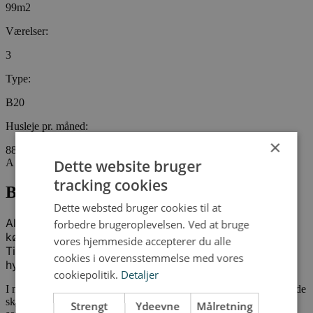
99m2
Værelser:
3
Type:
B20
Husleje pr. måned:
×
8831
Dette website bruger
A conto:
tracking cookies
Bo i et af de skønne rækkehuse
Dette websted bruger cookies til at
Alle rækkehusene i Sofiendalen er indrettet med store
forbedre brugeroplevelsen. Ved at bruge
køkken/alrum, som er bygget i forbindelse med stuen.
vores hjemmeside accepterer du alle
Tilsammen danner det store åbne rum rammen for et
cookies i overensstemmelse med vores
hyggeligt fællesskab og liv.
cookiepolitik.
Detaljer
I midten af Sofiendalen finder du rækkehusene, som har udsigt til de
skønne grønne fællesarealer. Rækkehusene har en mørk teglbase,
Strengt
Ydeevne
Målretning