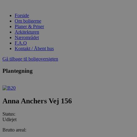
Videre
til
Forside
indhold
Om boligerne
Planer & Priser
Arkitekturen
Nærområdet
F.A.Q
Kontakt / Åbent hus
Gå tilbage til boligoversigten
Plantegning
Anna Anchers Vej 156
Status:
Udlejet
Brutto areal: