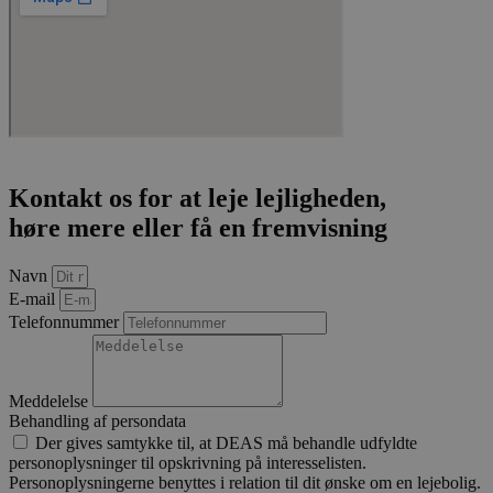
Strengt nødvendige cookies tillader
kernewebsfunktionalitet såsom bruger login og
kontostyring. Hjemmesiden kan ikke bruges korrekt
uden strengt nødvendige cookies.
Provider /
Navn
Udløb
Besk
Domæne
CookieScriptConsent
4 uger 2
Den
CookieScript
dage
brug
sofiendalen.dk
Cook
Scri
Kontakt os for at leje lejligheden,
tjene
hus
høre mere eller få en fremvisning
præf
om 
til 
Det 
Navn
nødv
E-mail
Cook
Scri
Telefonnummer
coo
fung
korr
pys_start_session
.sofiendalen.dk
Session
Den
Meddelelse
bruge
Behandling af persondata
opre
Der gives samtykke til, at DEAS må behandle udfyldte
brug
sess
personoplysninger til opskrivning på interesselisten.
tils
Personoplysningerne benyttes i relation til dit ønske om en lejebolig.
de n