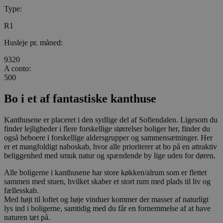
Type:
R1
Husleje pr. måned:
9320
A conto:
500
Bo i et af fantastiske kanthuse
Kanthusene er placeret i den sydlige del af Sofiendalen. Ligesom du
finder lejligheder i flere forskellige størrelser boliger her, finder du
også beboere i forskellige aldersgrupper og sammensætninger. Her
er et mangfoldigt naboskab, hvor alle prioriterer at bo på en attraktiv
beliggenhed med smuk natur og spændende by lige uden for døren.
Alle boligerne i kanthusene har store køkken/alrum som er flettet
sammen med stuen, hvilket skaber et stort rum med plads til liv og
fællesskab.
Med højt til loftet og høje vinduer kommer der masser af naturligt
lys ind i boligerne, samtidig med du får en fornemmelse af at have
naturen tæt på.