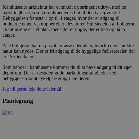
Kanthusenes arkitektur har et enkelt og stringent udtryk med en
mørk teglbase, som komplimenteres flot af den lyse øvre del.
Bebyggelsen fremstår i op til 4 etager, hvor der er adgang til
boligerne enten via trapper eller elevatorer. Størstedelen af boligerne
i kanthusene er i ét plan, mens der er nogle, der er delt op på to
etager.
Alle boligerne har en privat terrasse eller altan, hvorfra den smukke
natur kan nydes. Der er fri adgang til de hyggelige fællesarealer, der
er i Sofiendalen.
Som beboer i kanthusene kommer du til at have adgang til dit eget
depotrum. Der er desuden gode parkeringsmuligheder ved
bebyggelsen samt cykelparkering i kælderen.
Jeg vil gerne leje dette lejemål
Plantegning