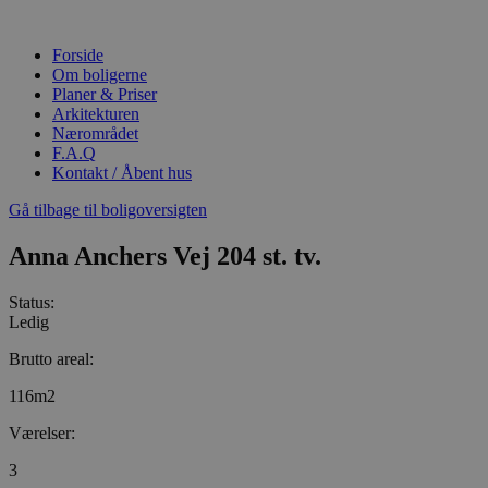
Videre
til
Forside
indhold
Om boligerne
Planer & Priser
Arkitekturen
Nærområdet
F.A.Q
Kontakt / Åbent hus
Gå tilbage til boligoversigten
Anna Anchers Vej 204 st. tv.
Status:
Ledig
Brutto areal:
116m2
Værelser:
3