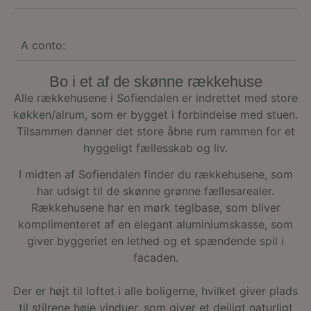
side
inde
give
der 
A conto:
forb
hje
yde
forh
Bo i et af de skønne rækkehuse
misb
tjen
Alle rækkehusene i Sofiendalen er indrettet med store
køkken/alrum, som er bygget i forbindelse med stuen.
__cf_bm
29
Den
Cloudflare
minutter
bruge
Inc.
Tilsammen danner det store åbne rum rammen for et
51
skel
.vimeo.com
sekunder
men
hyggeligt fællesskab og liv.
bots
gavn
I midten af Sofiendalen finder du rækkehusene, som
hje
for 
har udsigt til de skønne grønne fællesarealer.
gyld
rapp
Rækkehusene har en mørk teglbase, som bliver
brug
komplimenteret af en elegant aluminiumskasse, som
dere
hje
giver byggeriet en lethed og et spændende spil i
VISITOR_PRIVACY_METADATA
5
Den
YouTube
facaden.
måneder
bruge
.youtube.com
4 uger
gem
brug
Der er højt til loftet i alle boligerne, hvilket giver plads
sam
priv
til stilrene høje vinduer, som giver et dejligt naturligt
for 