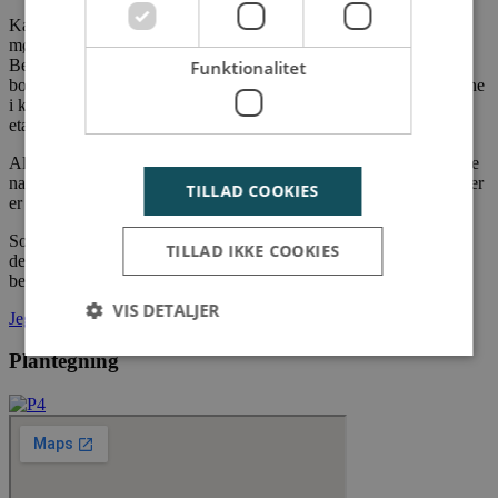
Kanthusenes arkitektur har et enkelt og stringent udtryk med en
mørk teglbase, som komplimenteres flot af den lyse øvre del.
Bebyggelsen fremstår i op til 4 etager, hvor der er adgang til
Funktionalitet
boligerne enten via trapper eller elevatorer. Størstedelen af boligerne
i kanthusene er i ét plan, mens der er nogle, der er delt op på to
etager.
Alle boligerne har en privat terrasse eller altan, hvorfra den smukke
natur kan nydes. Der er fri adgang til de hyggelige fællesarealer, der
TILLAD COOKIES
er i Sofiendalen.
Som beboer i kanthusene kommer du til at have adgang til dit eget
TILLAD IKKE COOKIES
depotrum. Der er desuden gode parkeringsmuligheder ved
bebyggelsen samt cykelparkering i kælderen.
VIS DETALJER
Jeg vil gerne leje dette lejemål
Plantegning
Strengt nødvendige
Ydeevne
Målretning
Funktionalitet
Strengt nødvendige cookies tillader
kernewebsfunktionalitet såsom bruger login og