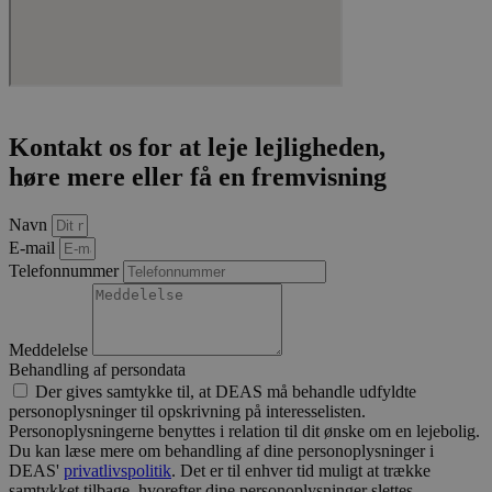
kontostyring. Hjemmesiden kan ikke bruges korrekt
uden strengt nødvendige cookies.
Provider /
Navn
Udløb
Besk
Domæne
CookieScriptConsent
4 uger 2
Den
CookieScript
dage
brug
sofiendalen.dk
Cook
Kontakt os for at leje lejligheden,
Scri
høre mere eller få en fremvisning
tjene
hus
præf
om 
Navn
til 
E-mail
Det 
nødv
Telefonnummer
Cook
Scri
coo
fung
korr
Meddelelse
Behandling af persondata
pys_start_session
.sofiendalen.dk
Session
Den
bruge
Der gives samtykke til, at DEAS må behandle udfyldte
opre
personoplysninger til opskrivning på interesselisten.
brug
Personoplysningerne benyttes i relation til dit ønske om en lejebolig.
sess
tils
Du kan læse mere om behandling af dine personoplysninger i
de n
DEAS'
privatlivspolitik
. Det er til enhver tid muligt at trække
gen
samtykket tilbage, hvorefter dine personoplysninger slettes.