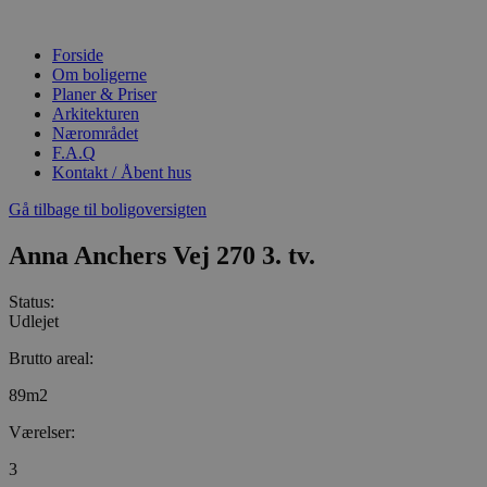
Videre
til
Forside
indhold
Om boligerne
Planer & Priser
Arkitekturen
Nærområdet
F.A.Q
Kontakt / Åbent hus
Gå tilbage til boligoversigten
Anna Anchers Vej 270 3. tv.
Status:
Udlejet
Brutto areal:
89m2
Værelser:
3