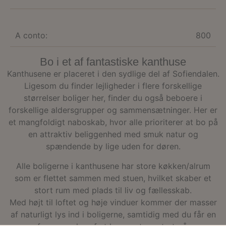
der 
forb
hje
yde
A conto:
800
forh
misb
tjen
Bo i et af fantastiske kanthuse
__cf_bm
29
Den
Cloudflare
minutter
bruge
Inc.
Kanthusene er placeret i den sydlige del af Sofiendalen.
51
skel
.vimeo.com
Ligesom du finder lejligheder i flere forskellige
sekunder
men
bots
størrelser boliger her, finder du også beboere i
gavn
hje
forskellige aldersgrupper og sammensætninger. Her er
for 
gyld
et mangfoldigt naboskab, hvor alle prioriterer at bo på
rapp
en attraktiv beliggenhed med smuk natur og
brug
dere
spændende by lige uden for døren.
hje
VISITOR_PRIVACY_METADATA
5
Den
YouTube
Alle boligerne i kanthusene har store køkken/alrum
måneder
bruge
.youtube.com
som er flettet sammen med stuen, hvilket skaber et
4 uger
gem
brug
stort rum med plads til liv og fællesskab.
sam
priv
Med højt til loftet og høje vinduer kommer der masser
for 
inte
af naturligt lys ind i boligerne, samtidig med du får en
med