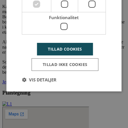
Kanthusenes arkitektur har et enkelt og stringent udtryk med en
mørk teglbase, som komplimenteres flot af den lyse øvre del.
Bebyggelsen fremstår i op til 4 etager, hvor der er adgang til
Funktionalitet
boligerne enten via trapper eller elevatorer. Størstedelen af boligerne
i kanthusene er i ét plan, mens der er nogle, der er delt op på to
etager.
Alle boligerne har en privat terrasse eller altan, hvorfra den smukke
natur kan nydes. Der er fri adgang til de hyggelige fællesarealer, der
TILLAD COOKIES
er i Sofiendalen.
Som beboer i kanthusene kommer du til at have adgang til dit eget
TILLAD IKKE COOKIES
depotrum. Der er desuden gode parkeringsmuligheder ved
bebyggelsen samt cykelparkering i kælderen.
VIS DETALJER
Jeg vil gerne leje dette lejemål
Plantegning
Strengt nødvendige
Ydeevne
Målretning
Funktionalitet
Strengt nødvendige cookies tillader
kernewebsfunktionalitet såsom bruger login og