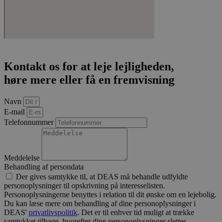
kontostyring. Hjemmesiden kan ikke bruges korrekt
uden strengt nødvendige cookies.
Provider /
Navn
Udløb
Besk
Domæne
CookieScriptConsent
4 uger 2
Den
CookieScript
dage
brug
sofiendalen.dk
Cook
Kontakt os for at leje lejligheden,
Scri
høre mere eller få en fremvisning
tjene
hus
præf
om 
Navn
til 
E-mail
Det 
nødv
Telefonnummer
Cook
Scri
coo
fung
korr
Meddelelse
Behandling af persondata
pys_start_session
.sofiendalen.dk
Session
Den
bruge
Der gives samtykke til, at DEAS må behandle udfyldte
opre
personoplysninger til opskrivning på interesselisten.
brug
Personoplysningerne benyttes i relation til dit ønske om en lejebolig.
sess
tils
Du kan læse mere om behandling af dine personoplysninger i
de n
DEAS'
privatlivspolitik
. Det er til enhver tid muligt at trække
gen
samtykket tilbage, hvorefter dine personoplysninger slettes.