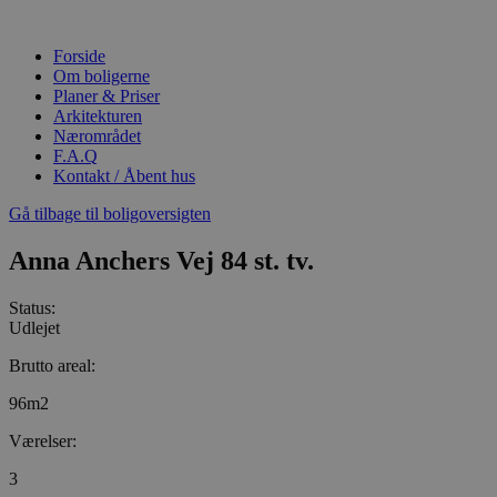
Videre
til
Forside
indhold
Om boligerne
Planer & Priser
Arkitekturen
Nærområdet
F.A.Q
Kontakt / Åbent hus
Gå tilbage til boligoversigten
Anna Anchers Vej 84 st. tv.
Status:
Udlejet
Brutto areal:
96m2
Værelser:
3