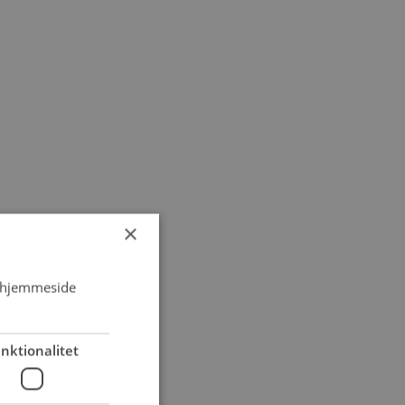
×
s hjemmeside
nktionalitet