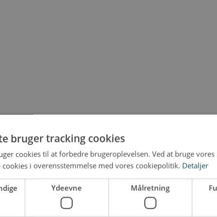
te bruger tracking cookies
ger cookies til at forbedre brugeroplevelsen. Ved at bruge vore
e cookies i overensstemmelse med vores cookiepolitik.
Detaljer
 under opdatering.
ndige
Ydeevne
Målretning
Fu
smål.
 16:30-17:30 samt søndag kl. 11:00-12:00.