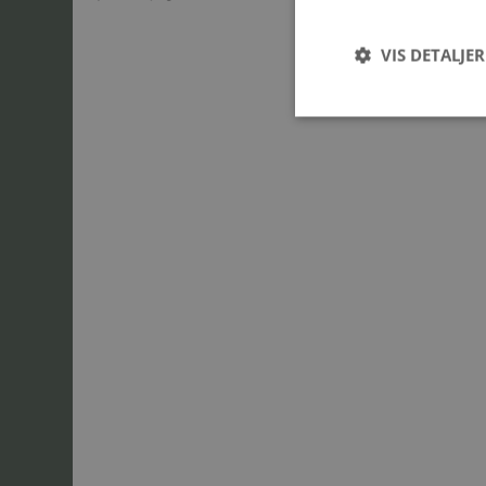
VIS DETALJER
Strengt nødvendige c
korrekt uden strengt
Navn
CookieScriptConse
pys_start_session
pys_session_limit