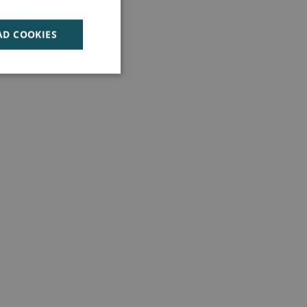
AD COOKIES
den kan ikke bruges
jenesten til at
nde. Det er
anner fungerer
rugers session
siden, og sikre, at
e.
r mange gange en
ner inden for en
jemmesidens