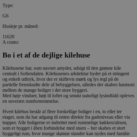
Type:
G6
Husleje pr. måned:
11620
A conto:
Bo i et af de dejlige kilehuse
Kilehusene har, som navnet antyder, udsigt til den grønne kile
centralt i Sofiendalen. Kilehusenes arkitektur byder på et stringent
og enkelt udtryk, hvor der er skiftevis mørk og lys tegl på de
partielle fremskudte dele af bebyggelsen, således der skabes harmoni
mellem de mange boliger i det store byggeri.
Med høje vinduer, højt til loftet og smukt naturligt lysindfald opleves
en suveræn rumfornemmelse.
Hvert kilehus består af flere forskellige boliger i en, to eller tre
etager, som du har adgang til enten direkte fra gadeniveau eller via
trapper. Alle boligerne er indrettet med rummelige køkken/alrum,
som er bygget i åben forbindelse med stuen – her skabes et stort
hyggeligt rum, hvor mange skønne stunder kan nydes med familie