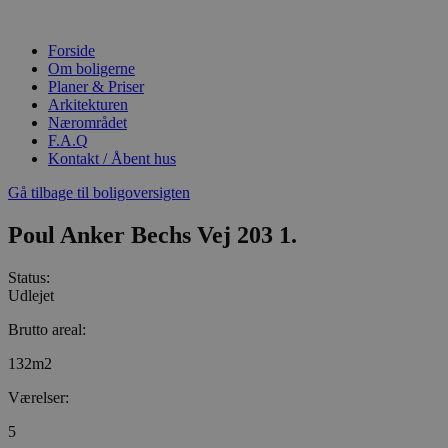
Videre
til
Forside
indhold
Om boligerne
Planer & Priser
Arkitekturen
Nærområdet
F.A.Q
Kontakt / Åbent hus
Gå tilbage til boligoversigten
Poul Anker Bechs Vej 203 1.
Status:
Udlejet
Brutto areal:
132m2
Værelser:
5