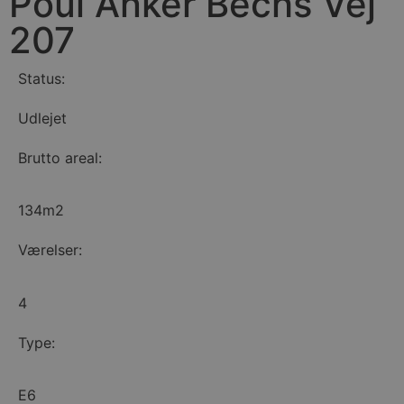
Poul Anker Bechs Vej
207
Status:
Udlejet
Brutto areal:
134m2
Værelser:
4
Type:
E6