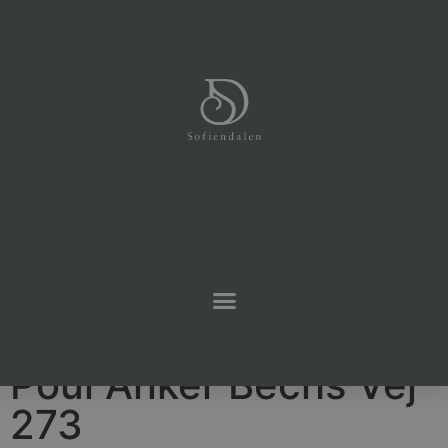
Gå tilbage til boligoversigten
Poul Anker Bechs Vej
273