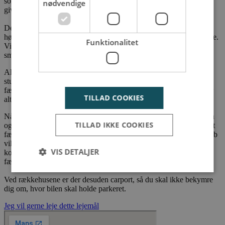
som bliver komplimenteret af en elegant aluminiumskasse, som
nødvendige
giver byggeriet en lethed og et spændende spil i facaden.
Der er højt til loftet i alle boligerne, hvilket giver plads til stilrene
høje vinduer, som giver et dejligt naturligt lysindfald i rækkehusene.
Funktionalitet
Vinduerne skaber et elegant udtryk og trækker samtidigt den
smukke natur ind i boligernes rum.
Alle boligerne har desuden udgang til egen privat terrasse i
stueetagen, hvor der er videre adgang til de skønne grønne
fællesområder, og de fleste rækkehuse har også en tagterrasse eller
TILLAD COOKIES
altan.
Når du vælger at bo i et rækkehus, er der ikke langt, når du vil hen
TILLAD IKKE COOKIES
og sludre lidt med naboerne. Her kommer du til at bo i et hyggeligt
fællesskab med dine egne private udeområder. I sådan et fællesskab
vil du møde et bredt naboskab, som vil få glæde af hinanden. Her
VIS DETALJER
kommer du til at opleve en perfekt balance mellem privatliv og
fællesskab.
Ved rækkehusene er der desuden carport, så du skal ikke bekymre
dig om, hvor bilen skal holde parkeret.
Strengt nødvendige
Ydeevne
Målretning
Jeg vil gerne leje dette lejemål
Funktionalitet