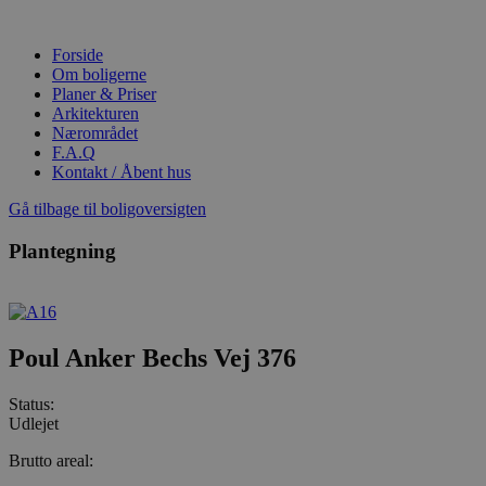
Videre
til
Forside
indhold
Om boligerne
Planer & Priser
Arkitekturen
Nærområdet
F.A.Q
Kontakt / Åbent hus
Gå tilbage til boligoversigten
Plantegning
Poul Anker Bechs Vej 376
Status:
Udlejet
Brutto areal: