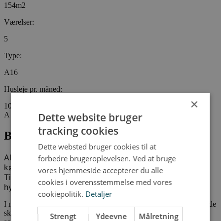
154m2
Værelser:
5
Type:
A16
Husleje pr. måned:
×
10938
Dette website bruger
A conto:
tracking cookies
Bo i et af de skønne rækkehuse
Dette websted bruger cookies til at
Alle rækkehusene i Sofiendalen er indrettet med store
forbedre brugeroplevelsen. Ved at bruge
køkken/alrum, som er bygget i forbindelse med stuen.
vores hjemmeside accepterer du alle
Tilsammen danner det store åbne rum rammen for et
cookies i overensstemmelse med vores
hyggeligt fællesskab og liv.
cookiepolitik.
Detaljer
I midten af Sofiendalen finder du rækkehusene, som har udsigt til de
skønne grønne fællesarealer. Rækkehusene har en mørk teglbase,
Strengt
Ydeevne
Målretning