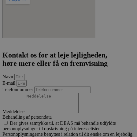
Strengt nødvendige cookies tillader
kernewebsfunktionalitet såsom bruger login og
kontostyring. Hjemmesiden kan ikke bruges korrekt
uden strengt nødvendige cookies.
Provider /
Navn
Udløb
Besk
Domæne
CookieScriptConsent
4 uger 2
Den
CookieScript
dage
brug
sofiendalen.dk
Cook
Scri
Kontakt os for at leje lejligheden,
tjene
hus
høre mere eller få en fremvisning
præf
om 
til 
Det 
Navn
nødv
E-mail
Cook
Scri
Telefonnummer
coo
fung
korr
pys_start_session
.sofiendalen.dk
Session
Den
Meddelelse
bruge
Behandling af persondata
opre
Der gives samtykke til, at DEAS må behandle udfyldte
brug
sess
personoplysninger til opskrivning på interesselisten.
tils
Personoplysningerne benyttes i relation til dit ønske om en lejebolig.
de n