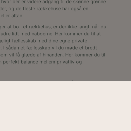
 hvor der er videre adgang til de skønne grønne
er, og de fleste rækkehuse har også en
eller altan.
er at bo i et rækkehus, er der ikke langt, når du
sludre lidt med naboerne. Her kommer du til at
geligt fællesskab med dine egne private
 I sådan et fællesskab vil du møde et bredt
om vil få glæde af hinanden. Her kommer du til
n perfekt balance mellem privatliv og
sene er der desuden carport, så du skal ikke
 om, hvor bilen skal holde parkeret.