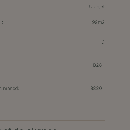
Udlejet
jenesten til at
nde. Det er
anner fungerer
l:
99m2
rugers session
siden, og sikre, at
e.
3
r mange gange en
ner inden for en
jemmesidens
mennesker og bots.
B28
ve gyldige rapporter
ns samtykke og
r. måned:
8820
ebstedet. Det
ke om forskellige
lysninger og
ædret i fremtidige