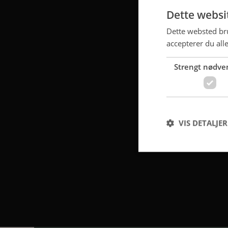
Dette websi
Dette websted bru
accepterer du all
Strengt nødve
VIS DETALJER
Strengt nødvendige c
korrekt uden strengt
Navn