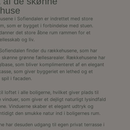
t af de skønne
en besøgte
huse
gerhandlinger.
sessionstilstanden.
nger af indlejrede
usene i Sofiendalen er indrettet med store
n lander på, når du
m, som er bygget i forbindelse med stuen.
levant
ndtere
rmål.
e funktioner
danner det store åbne rum rammen for et
en stabil og ensartet
ællesskab og liv.
s - som er en
r funktionerne i
te analysetjeneste.
befinder sig på
ed at tildele et
 Sofiendalen finder du rækkehusene, som har
uderet i hver
søgs-, session- og
dukter, såsom
de skønne grønne fællesarealer. Rækkehusene har
lbase, som bliver komplimenteret af en elegant
emmesiden, hvilket
asse, som giver byggeriet en lethed og et
webstedet.
t unikt,
rere brugerens
pil i facaden.
e levere målrettet
ver hjemmesidens
n overføres via en
il loftet i alle boligerne, hvilket giver plads til
e vinduer, som giver et dejligt naturligt lysindfald
ende og sessioner,
ne. Vinduerne skaber et elegant udtryk og
kampagner.
tidigt den smukke natur ind i boligernes rum.
 på
ret i websteder;
rne har desuden udgang til egen privat terrasse i
 den nye eller