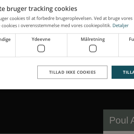
te bruger tracking cookies
ger cookies til at forbedre brugeroplevelsen. Ved at bruge vore
e cookies i overensstemmelse med vores cookiepolitik.
Detaljer
ndige
Ydeevne
Målretning
Fu
TILLAD IKKE COOKIES
TILL
Strengt nødvendige
Ydeevne
Målretning
Funktionalitet
ookies tillader kernewebsfunktionalitet såsom bruger login og kontostyring. Hjemmesi
Poul 
 nødvendige cookies.
Provider /
Udløb
Beskrivelse
Domæne