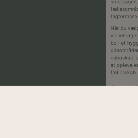
gamle version af Youtube-grænsefladen.
stueetagen,
fællesområd
tagterrasse 
Når du vælg
vil hen og 
bo i et hyg
udeområder.
naboskab, s
at opleve e
fællesskab.
Ved rækkehu
bekymre dig