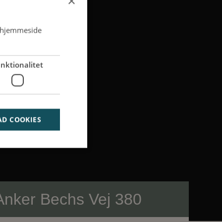
×
s hjemmeside
nktionalitet
AD COOKIES
den kan ikke bruges
Anker Bechs Vej 380