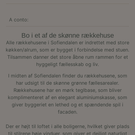
side
inde
give
der 
A conto:
forb
hje
yde
forh
Bo i et af de skønne rækkehuse
misb
tjen
Alle rækkehusene i Sofiendalen er indrettet med store
køkken/alrum, som er bygget i forbindelse med stuen.
__cf_bm
29
Den
Cloudflare
minutter
bruge
Inc.
Tilsammen danner det store åbne rum rammen for et
51
skel
.vimeo.com
sekunder
men
hyggeligt fællesskab og liv.
bots
gavn
I midten af Sofiendalen finder du rækkehusene, som
hje
for 
har udsigt til de skønne grønne fællesarealer.
gyld
rapp
Rækkehusene har en mørk teglbase, som bliver
brug
komplimenteret af en elegant aluminiumskasse, som
dere
hje
giver byggeriet en lethed og et spændende spil i
VISITOR_PRIVACY_METADATA
5
Den
YouTube
facaden.
måneder
bruge
.youtube.com
4 uger
gem
brug
Der er højt til loftet i alle boligerne, hvilket giver plads
sam
priv
til stilrene høje vinduer, som giver et dejligt naturligt
for 